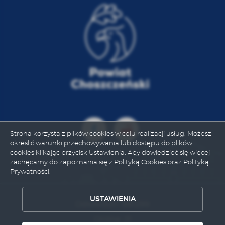
mogą pojawić się na stronach podmiotów trzecich lub
firm będących naszymi partnerami oraz innych
dostawców usług. Firmy te działają w charakterze
pośredników prezentujących nasze treści w postaci
wiadomości, ofert, komunikatów mediów
społecznościowych i promowania naszych produktów.
Strona korzysta z plików cookies w celu realizacji usług. Możesz
określić warunki przechowywania lub dostępu do plików
cookies klikając przycisk Ustawienia. Aby dowiedzieć się więcej
zachęcamy do zapoznania się z Polityką Cookies oraz Polityką
Prywatności.
USTAWIENIA
ZAPISZ WYBRANE
Odwiedzin: 881299
Online: 21