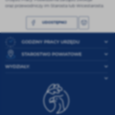
mogą pojawić się na stronach podmiotów trzecich lub
oraz przewodniczy im Starosta lub Wicestarosta.
firm będących naszymi partnerami oraz innych
dostawców usług. Firmy te działają w charakterze
pośredników prezentujących nasze treści w postaci
UDOSTĘPNIJ
wiadomości, ofert, komunikatów mediów
społecznościowych i promowania naszych produktów.
GODZINY PRACY URZĘDU
STAROSTWO POWIATOWE
WYDZIAŁY: